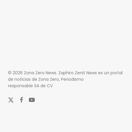
© 2026 Zona Zero News. Zaphiro Zenit News es un portal
de noticias de Zona Zero, Periodismo
responsable SA de CV
x-
facebook
youtube
twitter
En Zona Zero, ofrecemos una plataforma integral que
cubre las últimas noticias y eventos de relevancia en