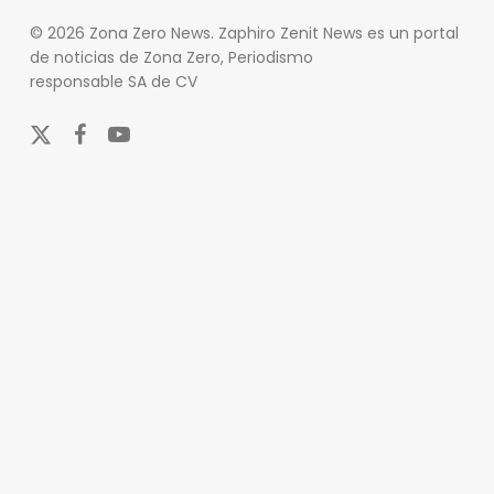
© 2026 Zona Zero News. Zaphiro Zenit News es un portal
de noticias de Zona Zero, Periodismo
responsable SA de CV
x-
facebook
youtube
twitter
En Zona Zero, ofrecemos una plataforma integral que
cubre las últimas noticias y eventos de relevancia en
los ámbitos nacional e internacional. Nuestro
compromiso es mantener a nuestros lectores
informados sobre una amplia variedad de temas,
incluyendo actualidad, entretenimiento, cultura y
deportes.
Nuestro equipo de periodistas y colaboradores se
esfuerza por actualizar el portal en tiempo real,
asegurando que siempre tenga acceso a la