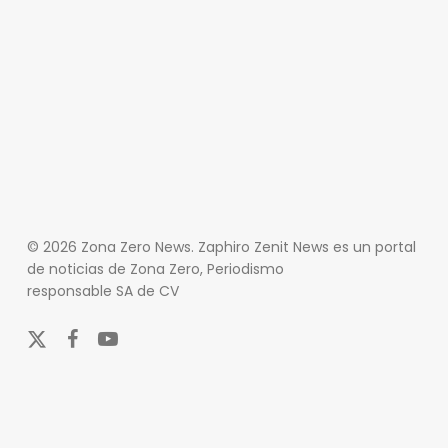
© 2026 Zona Zero News. Zaphiro Zenit News es un portal
de noticias de Zona Zero, Periodismo
responsable SA de CV
x-
facebook
youtube
twitter
En Zona Zero, ofrecemos una plataforma integral que
cubre las últimas noticias y eventos de relevancia en