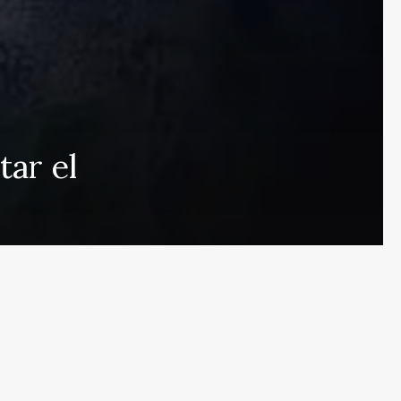
 que cubre las últimas noticias y eventos de relevancia 
ar el
rmados sobre una amplia variedad de temas, incluyendo 
e esfuerza por actualizar el portal en tiempo real, aseg
s en proporcionar análisis detallados sobre cuestiones d
ulos y deportes que mantendrán informados a nuestros 
eracidad en nuestras publicaciones para ofrecer un espac
r el contrario, con nuestro equipo humano y el apoyo de
s públicas nuestras referencias y créditos a fuentes ex
de noticias de