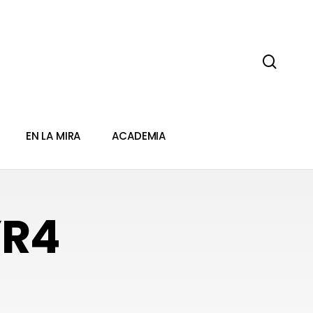
sear
EN LA MIRA
ACADEMIA
YR4