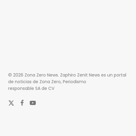
© 2026 Zona Zero News. Zaphiro Zenit News es un portal
de noticias de Zona Zero, Periodismo
responsable SA de CV
x-
facebook
youtube
twitter
En Zona Zero, ofrecemos una plataforma integral que
cubre las últimas noticias y eventos de relevancia en