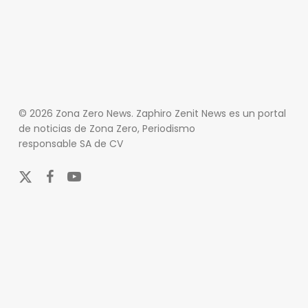
© 2026 Zona Zero News. Zaphiro Zenit News es un portal
de noticias de Zona Zero, Periodismo
responsable SA de CV
x-
facebook
youtube
twitter
En Zona Zero, ofrecemos una plataforma integral que
cubre las últimas noticias y eventos de relevancia en
los ámbitos nacional e internacional. Nuestro
compromiso es mantener a nuestros lectores
informados sobre una amplia variedad de temas,