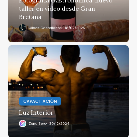
Fotografía Gastronómica, nuevo
Gran
taller en video desde Gran
Bretaña
Bretaña
Ulises Castellanos
18/02/2025
Luz
Interior
CAPACITACIÓN
Luz Interior
Zona Zero
30/12/2024