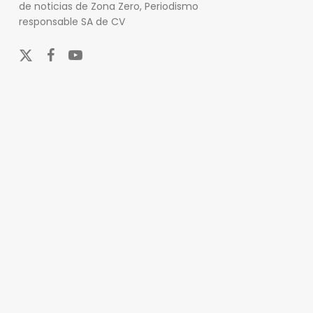
de noticias de Zona Zero, Periodismo
responsable SA de CV
x-
facebook
youtube
twitter
En Zona Zero, ofrecemos una plataforma integral que
cubre las últimas noticias y eventos de relevancia en
los ámbitos nacional e internacional. Nuestro
compromiso es mantener a nuestros lectores
informados sobre una amplia variedad de temas,
incluyendo actualidad, entretenimiento, cultura y
deportes.
Nuestro equipo de periodistas y colaboradores se
esfuerza por actualizar el portal en tiempo real,
asegurando que siempre tenga acceso a la
información más reciente y pertinente. Además, nos
enfocamos en proporcionar análisis detallados sobre