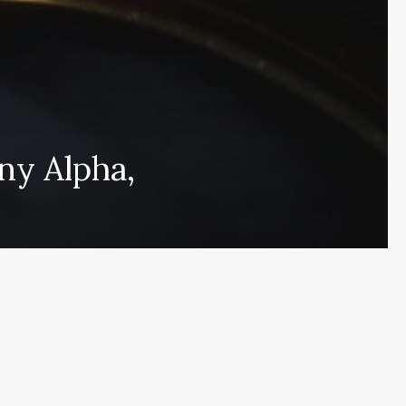
 que cubre las últimas noticias y eventos de relevancia 
ny Alpha,
rmados sobre una amplia variedad de temas, incluyendo 
e esfuerza por actualizar el portal en tiempo real, aseg
s en proporcionar análisis detallados sobre cuestiones d
ulos y deportes que mantendrán informados a nuestros 
eracidad en nuestras publicaciones para ofrecer un espac
r el contrario, con nuestro equipo humano y el apoyo de
s públicas nuestras referencias y créditos a fuentes ex
de noticias de