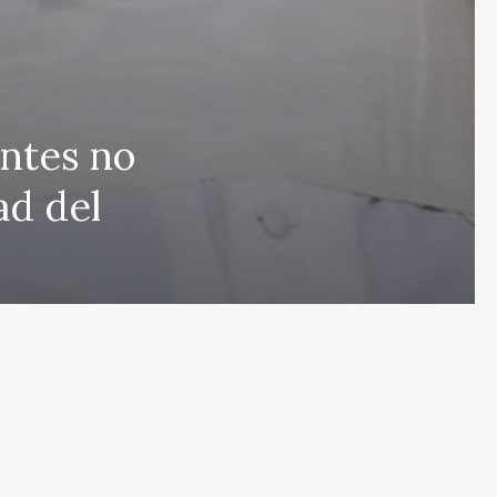
antes no
 que cubre las últimas noticias y eventos de relevancia 
ad del
rmados sobre una amplia variedad de temas, incluyendo 
e esfuerza por actualizar el portal en tiempo real, aseg
s en proporcionar análisis detallados sobre cuestiones d
ulos y deportes que mantendrán informados a nuestros 
eracidad en nuestras publicaciones para ofrecer un espac
r el contrario, con nuestro equipo humano y el apoyo de
s públicas nuestras referencias y créditos a fuentes ex
de noticias de