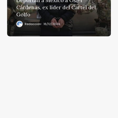
Deportan a México a Osiel
líder
Cárdenas, ex líder del Cartel del
del
Golfo
Cartel
del
Redacción
16/12/2024
Golfo