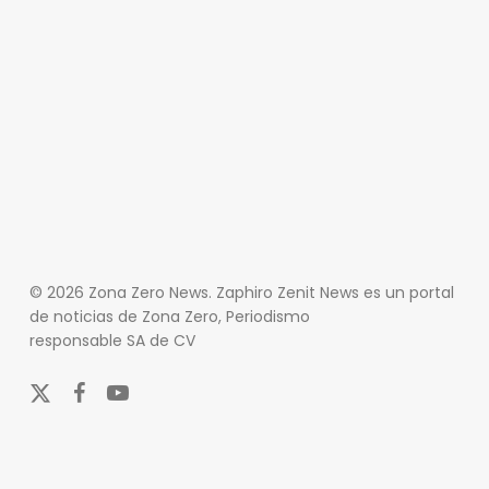
© 2026 Zona Zero News. Zaphiro Zenit News es un portal
de noticias de Zona Zero, Periodismo
responsable SA de CV
x-
facebook
youtube
twitter
En Zona Zero, ofrecemos una plataforma integral que