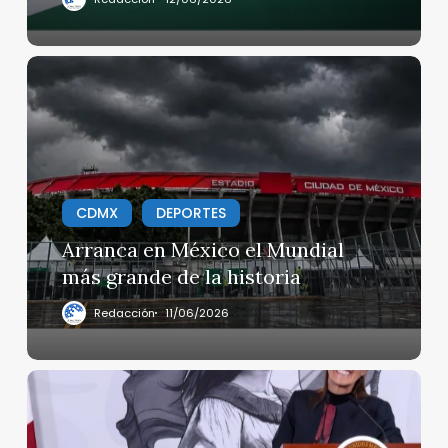
a
todo
un
Arranca
país
en
México
el
Mundial
más
grande
CDMX
DEPORTES
de
Arranca en México el Mundial
la
más grande de la historia
historia
Redacción
11/06/2026
El
Gobierno
federal