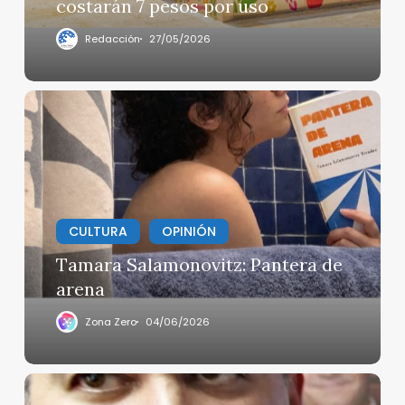
costarán 7 pesos por uso
7
pesos
Redacción
27/05/2026
por
uso
Tamara
Salamonovitz:
Pantera
de
arena
CULTURA
OPINIÓN
Tamara Salamonovitz: Pantera de
arena
Zona Zero
04/06/2026
Fiscalía