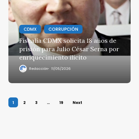
CDMX
solicita
18
años
CDMX
CORRUPCIÓN
de
prisión
Fiscalía CDMX solicita 18 años de
para
prisión para Julio César Serna por
Julio
enriquecimiento ilícito
César
Serna
Redacción
11/05/2026
por
enriquecimiento
ilícito
1
2
3
…
19
Next