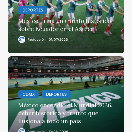
sobre
Ecuador
DEPORTES
en
México firma un triunfo histórico
el
sobre Ecuador en el Azteca
Azteca
Redacción
01/07/2026
México
encendió
el
Mundial
2026:
CDMX
DEPORTES
debut
histórico
México encendió el Mundial 2026:
y
debut histórico y triunfo que
triunfo
ilusiona a todo un país
que
ilusiona
Redacción
12/06/2026