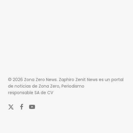
© 2026 Zona Zero News. Zaphiro Zenit News es un portal
de noticias de Zona Zero, Periodismo
responsable SA de CV
x-
facebook
youtube
twitter
En Zona Zero, ofrecemos una plataforma integral que