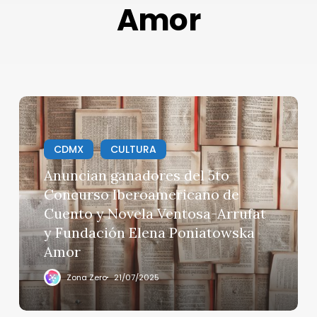
Amor
Anuncian
ganadores
del
CDMX
CULTURA
5to
Concurso
Anuncian ganadores del 5to
Iberoamericano
Concurso Iberoamericano de
de
Cuento y Novela Ventosa-Arrufat
Cuento
y Fundación Elena Poniatowska
y
Amor
Novela
Ventosa-
Zona Zero
21/07/2025
Arrufat
y