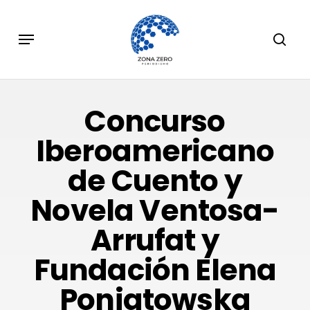
Skip
to
Menu
sear
main
content
Concurso
Iberoamericano
de Cuento y
Novela Ventosa-
Arrufat y
Fundación Elena
Poniatowska