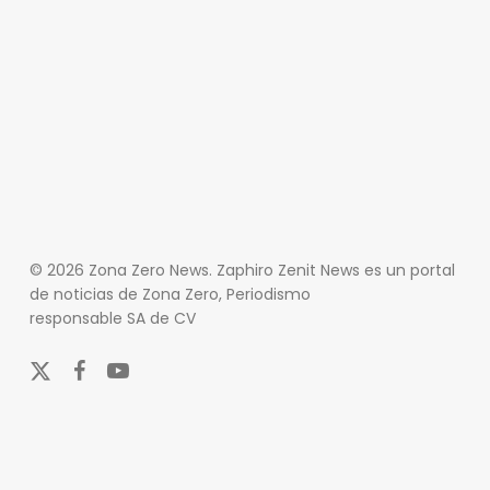
© 2026 Zona Zero News. Zaphiro Zenit News es un portal
de noticias de Zona Zero, Periodismo
responsable SA de CV
x-
facebook
youtube
twitter
En Zona Zero, ofrecemos una plataforma integral que
cubre las últimas noticias y eventos de relevancia en