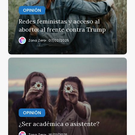
aborto:
al
OPINIÓN
frente
Redes feministas y acceso al
contra
aborto: al frente contra Trump
Trump
Zona Zero
07/02/2025
¿Ser
académica
o
asistente?
OPINIÓN
¿Ser académica o asistente?
Zona Zero
16/01/2025