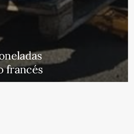
 que cubre las últimas noticias y eventos de relevancia 
toneladas
rmados sobre una amplia variedad de temas, incluyendo 
o francés
e esfuerza por actualizar el portal en tiempo real, aseg
s en proporcionar análisis detallados sobre cuestiones d
ulos y deportes que mantendrán informados a nuestros 
eracidad en nuestras publicaciones para ofrecer un espac
r el contrario, con nuestro equipo humano y el apoyo de
s públicas nuestras referencias y créditos a fuentes ex
de noticias de