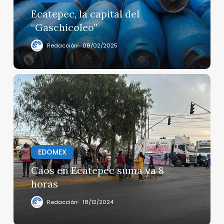
Ecatepec, la capital del
“Gaschicoleo”
Redacción
08/02/2025
Caos
en
Ecatepec
suma
ya
8
horas
EDOMEX
Caos en Ecatepec suma ya 8
horas
Redacción
18/12/2024