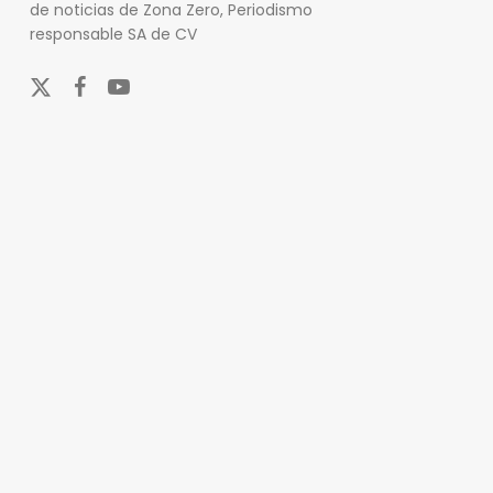
de noticias de Zona Zero, Periodismo
responsable SA de CV
x-
facebook
youtube
twitter
En Zona Zero, ofrecemos una plataforma integral que
cubre las últimas noticias y eventos de relevancia en
los ámbitos nacional e internacional. Nuestro
compromiso es mantener a nuestros lectores
informados sobre una amplia variedad de temas,
incluyendo actualidad, entretenimiento, cultura y
deportes.
Nuestro equipo de periodistas y colaboradores se
esfuerza por actualizar el portal en tiempo real,
asegurando que siempre tenga acceso a la
información más reciente y pertinente. Además, nos
enfocamos en proporcionar análisis detallados sobre