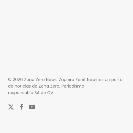
© 2026 Zona Zero News. Zaphiro Zenit News es un portal
de noticias de Zona Zero, Periodismo
responsable SA de CV
x-
facebook
youtube
twitter
En Zona Zero, ofrecemos una plataforma integral que