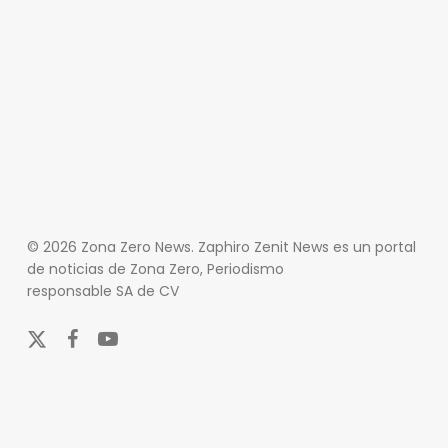
© 2026 Zona Zero News. Zaphiro Zenit News es un portal
de noticias de Zona Zero, Periodismo
responsable SA de CV
x-
facebook
youtube
twitter
En Zona Zero, ofrecemos una plataforma integral que
cubre las últimas noticias y eventos de relevancia en