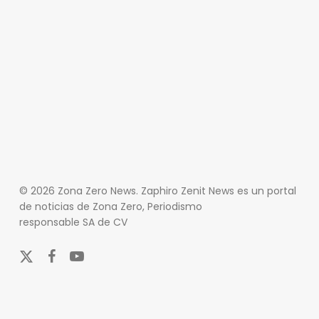
© 2026 Zona Zero News. Zaphiro Zenit News es un portal
de noticias de Zona Zero, Periodismo
responsable SA de CV
x-
facebook
youtube
twitter
En Zona Zero, ofrecemos una plataforma integral que