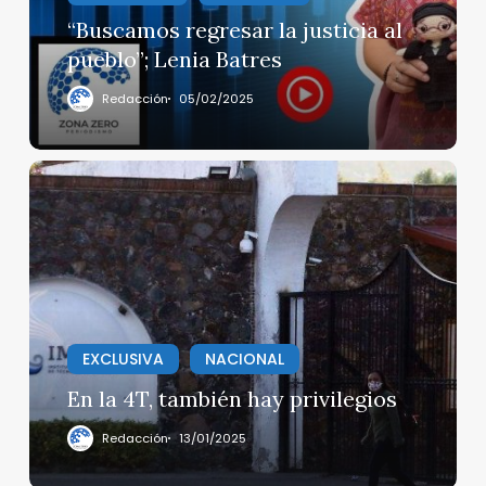
Batres
“Buscamos regresar la justicia al
pueblo”; Lenia Batres
Redacción
05/02/2025
En
la
4T,
también
hay
privilegios
EXCLUSIVA
NACIONAL
En la 4T, también hay privilegios
Redacción
13/01/2025