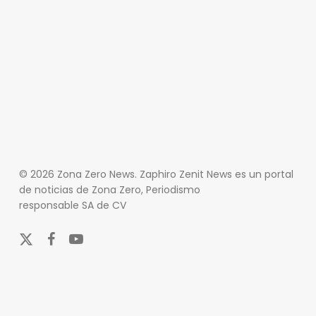
© 2026 Zona Zero News. Zaphiro Zenit News es un portal
de noticias de Zona Zero, Periodismo
responsable SA de CV
x-
facebook
youtube
twitter
En Zona Zero, ofrecemos una plataforma integral que
cubre las últimas noticias y eventos de relevancia en