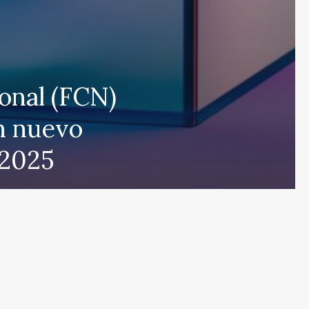
ional (FCN)
 que cubre las últimas noticias y eventos de relevancia 
n nuevo
rmados sobre una amplia variedad de temas, incluyendo 
 2025
e esfuerza por actualizar el portal en tiempo real, aseg
s en proporcionar análisis detallados sobre cuestiones d
ulos y deportes que mantendrán informados a nuestros 
eracidad en nuestras publicaciones para ofrecer un espac
r el contrario, con nuestro equipo humano y el apoyo de
s públicas nuestras referencias y créditos a fuentes ex
de noticias de