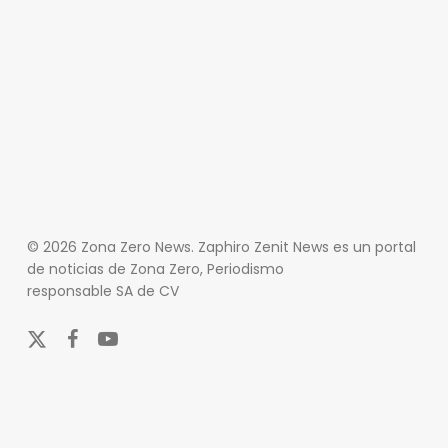
© 2026 Zona Zero News. Zaphiro Zenit News es un portal
de noticias de Zona Zero, Periodismo
responsable SA de CV
x-
facebook
youtube
twitter
En Zona Zero, ofrecemos una plataforma integral que
cubre las últimas noticias y eventos de relevancia en