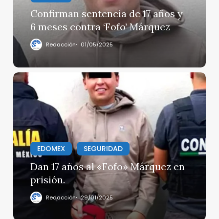
meses
Confirman sentencia de 17 años y
contra
6 meses contra ‘Fofo’ Márquez
‘Fofo’
Márquez
Redacción
01/05/2025
Dan
17
años
al
«Fofo»
Márquez
en
EDOMEX
SEGURIDAD
prisión.
Dan 17 años al «Fofo» Márquez en
prisión.
Redacción
29/01/2025