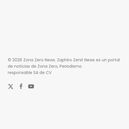
© 2026 Zona Zero News. Zaphiro Zenit News es un portal
de noticias de Zona Zero, Periodismo
responsable SA de CV
x-
facebook
youtube
twitter
En Zona Zero, ofrecemos una plataforma integral que
cubre las últimas noticias y eventos de relevancia en
los ámbitos nacional e internacional. Nuestro