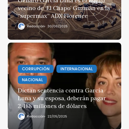
Genaro García Luna es el nuevo
de
vecino de ‘El Chapo’ Guzmán en la
‘El
“supermax” ADX Florence
Chapo’
Guzmán
Redacción
30/06/2025
en
la
“supermax”
Dictan
ADX
sentencia
Florence
contra
García
CORRUPCIÓN
INTERNACIONAL
Luna
NACIONAL
y
su
Dictan sentencia contra García
esposa,
Luna y su esposa, deberán pagar
deberán
2,488 millones de dólares
pagar
2,488
Redacción
22/05/2025
millones
de