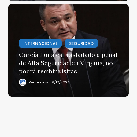
dólares
García
Luna
es
trasladado
a
INTERNACIONAL
SEGURIDAD
penal
de
García Luna es trasladado a penal
Alta
de Alta Seguridad en Virginia, no
Seguridad
podrá recibir visitas
en
Virginia,
Redacción
19/12/2024
no
podrá
recibir
visitas