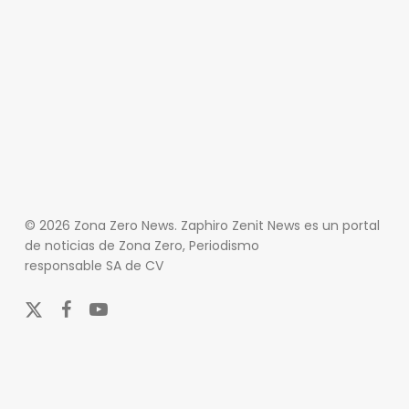
© 2026 Zona Zero News. Zaphiro Zenit News es un portal
de noticias de Zona Zero, Periodismo
responsable SA de CV
x-
facebook
youtube
twitter
En Zona Zero, ofrecemos una plataforma integral que
cubre las últimas noticias y eventos de relevancia en