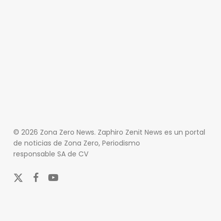
© 2026 Zona Zero News. Zaphiro Zenit News es un portal
de noticias de Zona Zero, Periodismo
responsable SA de CV
x-
facebook
youtube
twitter
En Zona Zero, ofrecemos una plataforma integral que