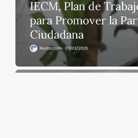
IECM, Plan de Trabaj
para Promover la Par
Ciudadana
Redacción
07/03/2025
Reconoce
IECM
importancia
de
la
observación
ciudadana
ante