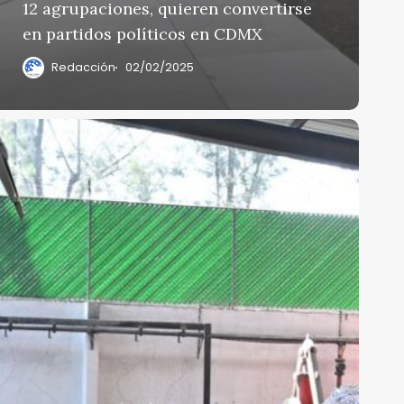
12 agrupaciones, quieren convertirse
en partidos políticos en CDMX
Redacción
02/02/2025
estruye
ECM
más
e
61
oneladas
e
ocumentación
lectoral