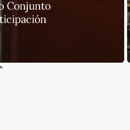
o Conjunto
ticipación