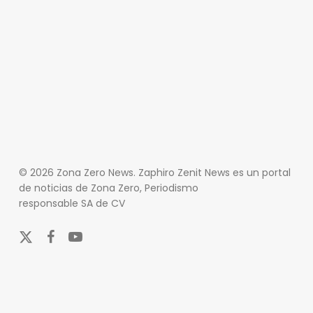
© 2026 Zona Zero News. Zaphiro Zenit News es un portal
de noticias de Zona Zero, Periodismo
responsable SA de CV
x-
facebook
youtube
twitter
En Zona Zero, ofrecemos una plataforma integral que
cubre las últimas noticias y eventos de relevancia en