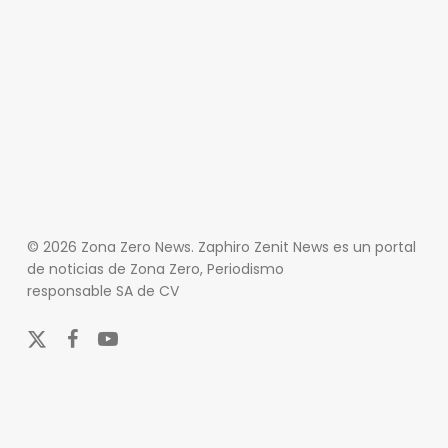
© 2026 Zona Zero News. Zaphiro Zenit News es un portal
de noticias de Zona Zero, Periodismo
responsable SA de CV
x-
facebook
youtube
twitter
En Zona Zero, ofrecemos una plataforma integral que
cubre las últimas noticias y eventos de relevancia en