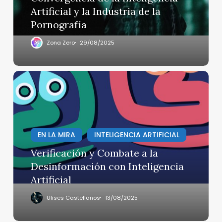
Artificial
Artificial y la Industria de la
y
Pornografía
la
Industria
Zona Zero
29/08/2025
de
la
Pornografía
Verificación
y
Combate
a
la
EN LA MIRA
INTELIGENCIA ARTIFICIAL
Desinformación
con
Verificación y Combate a la
Inteligencia
Desinformación con Inteligencia
Artificial
Artificial
Ulises Castellanos
13/08/2025