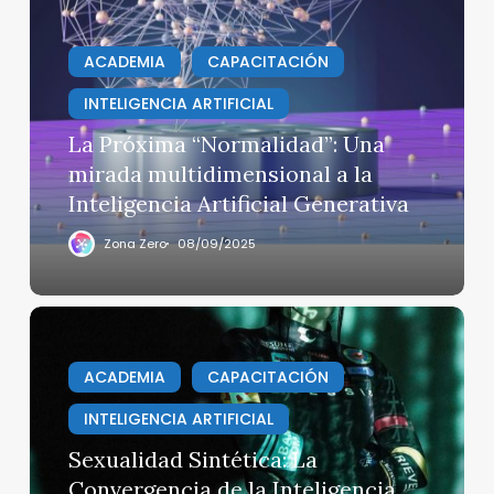
“Normalidad”:
Una
ACADEMIA
CAPACITACIÓN
mirada
INTELIGENCIA ARTIFICIAL
multidimensional
a
La Próxima “Normalidad”: Una
la
mirada multidimensional a la
Inteligencia
Inteligencia Artificial Generativa
Artificial
Generativa
Zona Zero
08/09/2025
Sexualidad
Sintética:
La
ACADEMIA
CAPACITACIÓN
Convergencia
INTELIGENCIA ARTIFICIAL
de
la
Sexualidad Sintética: La
Inteligencia
Convergencia de la Inteligencia