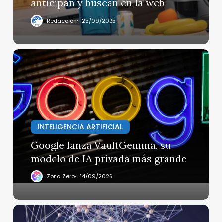
anticipan y buscan en la web
web
Redacción
25/09/2025
Google
lanza
VaultGemma,
su
modelo
de
IA
INTELIGENCIA ARTIFICIAL
privada
Google lanza VaultGemma, su
más
modelo de IA privada más grande
grande
Zona Zero
14/09/2025
La
Próxima