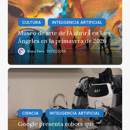
de
IA
abrirá
en
CULTURA
INTELIGENCIA ARTIFICIAL
Los
Museo de arte de IA abrirá en Los
Ángeles
Ángeles en la primavera de 2026
en
la
Zona Zero
26/10/2025
primavera
de
2026
Google
presenta
robots
que
anticipan
y
buscan
CIENCIA
INTELIGENCIA ARTIFICIAL
en
Google presenta robots que
la