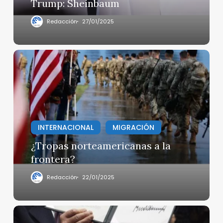
Trump: Sheinbaum
de
Trump:
Redacción
27/01/2025
Sheinbaum
¿Tropas
norteamericanas
a
la
frontera?
INTERNACIONAL
MIGRACIÓN
¿Tropas norteamericanas a la
frontera?
Redacción
22/01/2025
Las