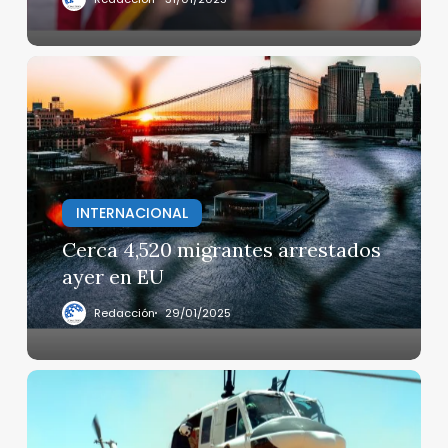
Trump?
Cerca
4,520
migrantes
arrestados
ayer
en
EU
INTERNACIONAL
Cerca 4,520 migrantes arrestados
ayer en EU
Redacción
29/01/2025
Atacan
a
la