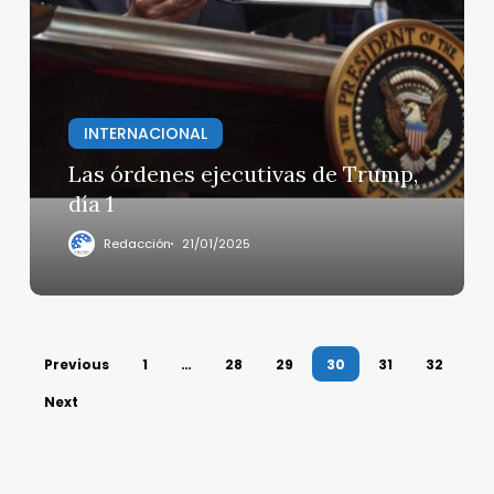
órdenes
ejecutivas
de
Trump,
día
1
INTERNACIONAL
Las órdenes ejecutivas de Trump,
día 1
Redacción
21/01/2025
Previous
1
…
28
29
30
31
32
Next