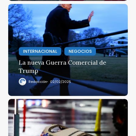
La
nueva
Guerra
Comercial
de
Trump
INTERNACIONAL
NEGOCIOS
La nueva Guerra Comercial de
Trump
Redacción
02/02/2025
Seis
mexicanos
mueren
en
trágico