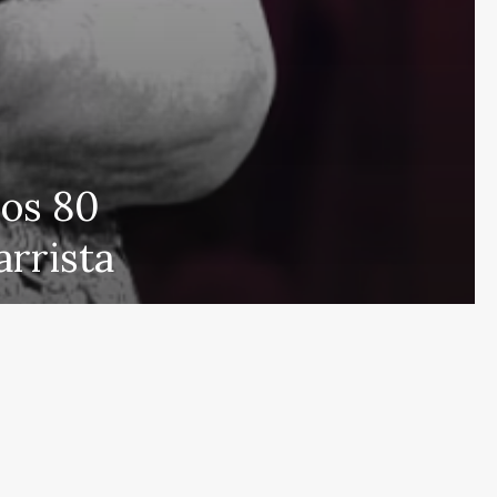
 que cubre las últimas noticias y eventos de relevancia 
los 80
rmados sobre una amplia variedad de temas, incluyendo 
arrista
e esfuerza por actualizar el portal en tiempo real, aseg
s en proporcionar análisis detallados sobre cuestiones d
ulos y deportes que mantendrán informados a nuestros 
eracidad en nuestras publicaciones para ofrecer un espac
r el contrario, con nuestro equipo humano y el apoyo de
s públicas nuestras referencias y créditos a fuentes ex
de noticias de