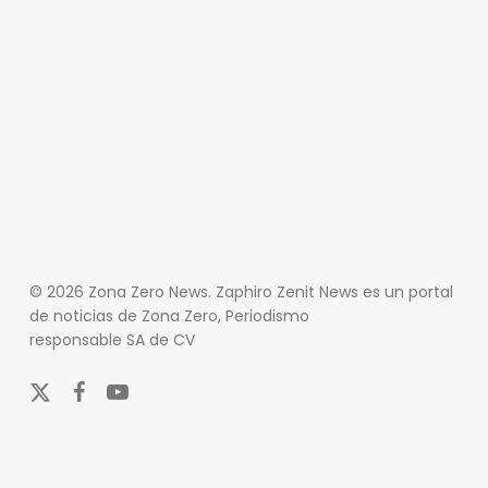
© 2026 Zona Zero News. Zaphiro Zenit News es un portal
de noticias de Zona Zero, Periodismo
responsable SA de CV
x-
facebook
youtube
twitter
En Zona Zero, ofrecemos una plataforma integral que