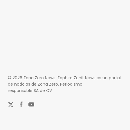
© 2026 Zona Zero News. Zaphiro Zenit News es un portal
de noticias de Zona Zero, Periodismo
responsable SA de CV
x-
facebook
youtube
twitter
En Zona Zero, ofrecemos una plataforma integral que