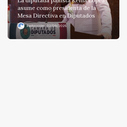
La diputada panista Kenia López
presidenta
asume como presidenta de la
de
Mesa Directiva en Diputados
la
Mesa
Redacción
02/09/2025
Directiva
en
Diputados