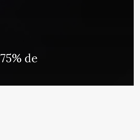
 que cubre las últimas noticias y eventos de relevancia 
 75% de
rmados sobre una amplia variedad de temas, incluyendo 
e esfuerza por actualizar el portal en tiempo real, aseg
s en proporcionar análisis detallados sobre cuestiones d
ulos y deportes que mantendrán informados a nuestros 
eracidad en nuestras publicaciones para ofrecer un espac
r el contrario, con nuestro equipo humano y el apoyo de
s públicas nuestras referencias y créditos a fuentes ex
de noticias de