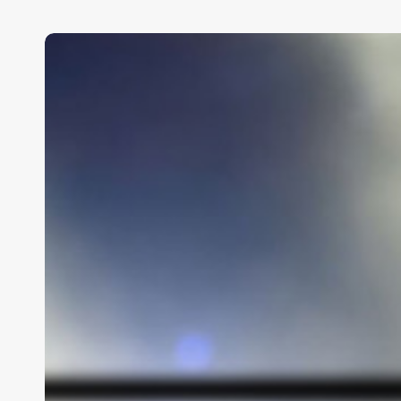
Controla
Live
Nation
75%
de
Ocesa