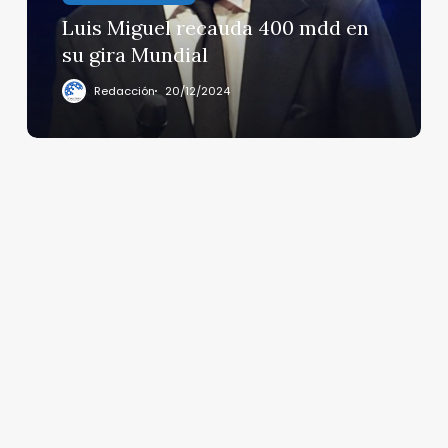
gira
Luis Miguel recauda 400 mdd en
Mundial
su gira Mundial
Redacción
20/12/2024