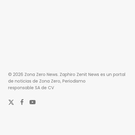
© 2026 Zona Zero News. Zaphiro Zenit News es un portal
de noticias de Zona Zero, Periodismo
responsable SA de CV
x-
facebook
youtube
twitter
En Zona Zero, ofrecemos una plataforma integral que
cubre las últimas noticias y eventos de relevancia en