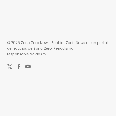
© 2026 Zona Zero News. Zaphiro Zenit News es un portal
de noticias de Zona Zero, Periodismo
responsable SA de CV
x-
facebook
youtube
twitter
En Zona Zero, ofrecemos una plataforma integral que
cubre las últimas noticias y eventos de relevancia en
los ámbitos nacional e internacional. Nuestro
compromiso es mantener a nuestros lectores
informados sobre una amplia variedad de temas,