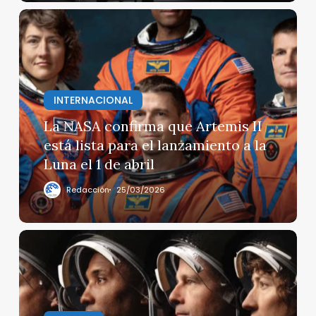
La
NASA
confirma
que
Artemis
INTERNACIONAL
II
está
La NASA confirma que Artemis II
lista
está lista para el lanzamiento a la
para
Luna el 1 de abril
el
lanzamiento
Redacción
25/03/2026
a
la
Luna
La
el
NASA
1
invita
de
al
abril
público