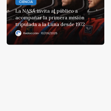
CIENCIA
a
acompañar
La NASA invita al público a
la
acompañar la primera misión
primera
tripulada a la Luna desde 1972
misión
tripulada
Redacción
10/09/2025
a
la
Luna
desde
1972