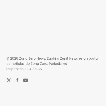
© 2026 Zona Zero News. Zaphiro Zenit News es un portal
de noticias de Zona Zero, Periodismo
responsable SA de CV
x-
facebook
youtube
twitter
En Zona Zero, ofrecemos una plataforma integral que
cubre las últimas noticias y eventos de relevancia en