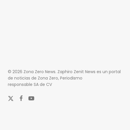
© 2026 Zona Zero News. Zaphiro Zenit News es un portal
de noticias de Zona Zero, Periodismo
responsable SA de CV
x-
facebook
youtube
twitter
En Zona Zero, ofrecemos una plataforma integral que
cubre las últimas noticias y eventos de relevancia en