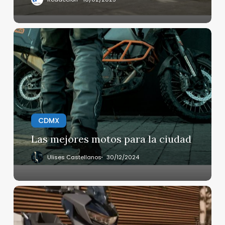
no
Circula
en
Las
Zona
mejores
Metropolitana?
motos
para
la
ciudad
CDMX
Las mejores motos para la ciudad
Ulises Castellanos
30/12/2024
Nueva
Moto
BMW