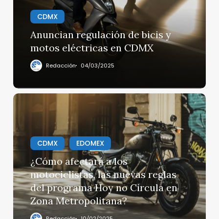
motos
eléctricas
CDMX
en
Anuncian regulación de bicis y
CDMX
motos eléctricas en CDMX
Redacción
04/03/2025
¿Cómo
afectará
a
los
CDMX
EDOMEX
motociclistas,
las
¿Cómo afectará a los
nuevas
motociclistas, las nuevas reglas
reglas
del programa Hoy no Circula en
del
Zona Metropolitana?
programa
Hoy
Redacción
10/02/2025