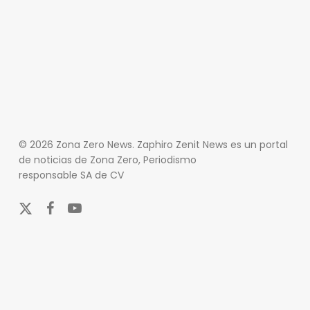
© 2026 Zona Zero News. Zaphiro Zenit News es un portal
de noticias de Zona Zero, Periodismo
responsable SA de CV
x-
facebook
youtube
twitter
En Zona Zero, ofrecemos una plataforma integral que
cubre las últimas noticias y eventos de relevancia en
los ámbitos nacional e internacional. Nuestro