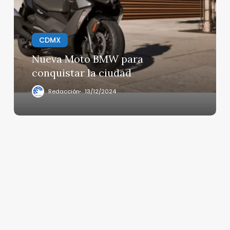
para
conquistar
la
ciudad
CDMX
Nueva Moto BMW para
conquistar la ciudad
Redacción
13/12/2024