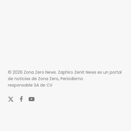
© 2026 Zona Zero News. Zaphiro Zenit News es un portal
de noticias de Zona Zero, Periodismo
responsable SA de CV
x-
facebook
youtube
twitter
En Zona Zero, ofrecemos una plataforma integral que
cubre las últimas noticias y eventos de relevancia en