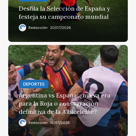
su
Desfila la Selección de España y
campeonato
festeja su campeonato mundial
mundial
Redacción
20/07/2026
Argentina
vs
España:
¿nueva
era
DEPORTES
para
la
Argentina vs España: ¿nueva era
Roja
para la Roja o consagración
o
definitiva de la Albiceleste?
consagración
definitiva
Redacción
15/07/2026
de
la