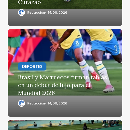
Curazao
1
sobre
Redacción
14/06/2026
Curazao
Brasil
y
Marruecos
firman
tablas
DEPORTES
en
un
Brasil y Marruecos firman tablas
debut
en un debut de lujo para el
de
Mundial 2026
lujo
para
Redacción
14/06/2026
el
Mundial
2026
México