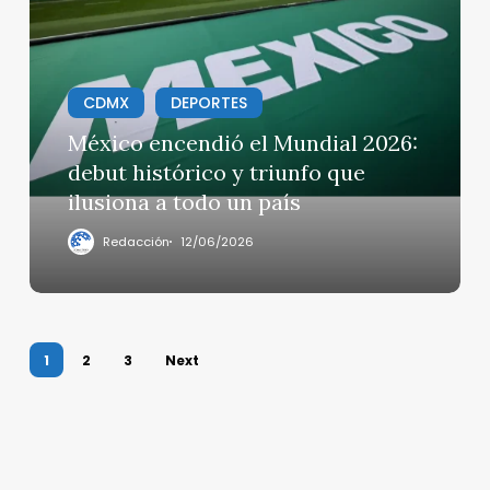
encendió
el
Mundial
2026:
CDMX
DEPORTES
debut
histórico
México encendió el Mundial 2026:
y
debut histórico y triunfo que
triunfo
ilusiona a todo un país
que
ilusiona
Redacción
12/06/2026
a
todo
un
país
1
2
3
Next