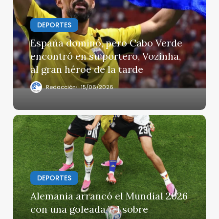
Cabo
Verde
DEPORTES
encontró
en
España dominó, pero Cabo Verde
su
encontró en su portero, Vozinha,
portero,
al gran héroe de la tarde
Vozinha,
al
Redacción
15/06/2026
gran
héroe
de
Alemania
la
arrancó
tarde
el
Mundial
2026
DEPORTES
con
una
Alemania arrancó el Mundial 2026
goleada
con una goleada 7-1 sobre
7-