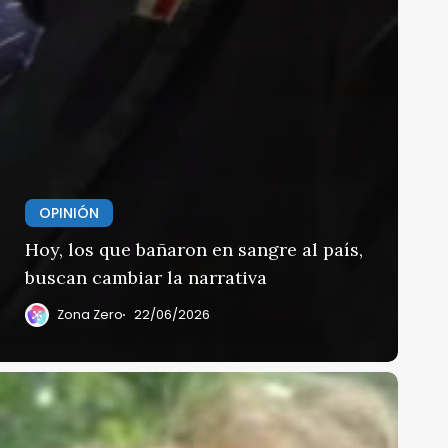
OPINIÓN
Hoy, los que bañaron en sangre al país,
buscan cambiar la narrativa
Zona Zero
22/06/2026
aru
Campos
e