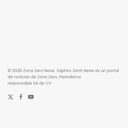
© 2026 Zona Zero News. Zaphiro Zenit News es un portal
de noticias de Zona Zero, Periodismo
responsable SA de CV
x-
facebook
youtube
twitter
En Zona Zero, ofrecemos una plataforma integral que
cubre las últimas noticias y eventos de relevancia en