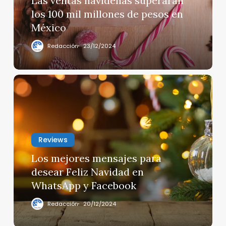
Las ventas navideñas superarán
de
los 100 mil millones de pesos en
pesos
México
en
México
Redacción
23/12/2024
Los
mejores
mensajes
para
desear
Reviews
Feliz
Navidad
Los mejores mensajes para
en
desear Feliz Navidad en
WhatsApp
WhatsApp y Facebook
y
Facebook
Redacción
20/12/2024