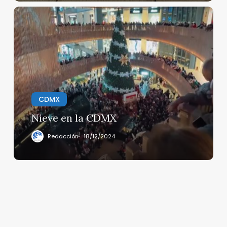
Nieve
en
la
CDMX
CDMX
Nieve en la CDMX
Redacción
18/12/2024