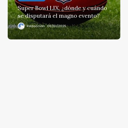
disputará
Super Bowl LIX, ¿dónde y cuándo
el
se disputará el magno evento?
magno
evento?
Redacción
06/01/2025