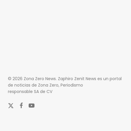
© 2026 Zona Zero News. Zaphiro Zenit News es un portal
de noticias de Zona Zero, Periodismo
responsable SA de CV
x-
facebook
youtube
twitter
En Zona Zero, ofrecemos una plataforma integral que