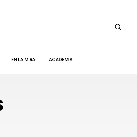
sear
EN LA MIRA
ACADEMIA
s