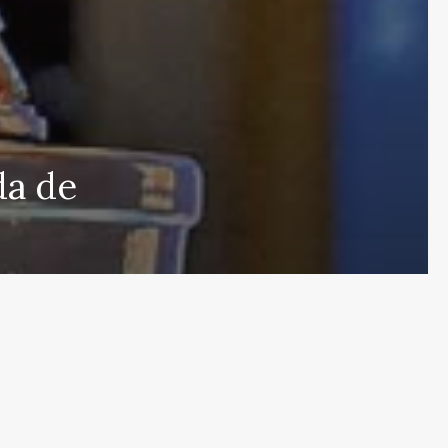
 que cubre las últimas noticias y eventos de relevancia 
da de
rmados sobre una amplia variedad de temas, incluyendo 
e esfuerza por actualizar el portal en tiempo real, aseg
s en proporcionar análisis detallados sobre cuestiones d
ulos y deportes que mantendrán informados a nuestros 
eracidad en nuestras publicaciones para ofrecer un espac
r el contrario, con nuestro equipo humano y el apoyo de
s públicas nuestras referencias y créditos a fuentes ex
de noticias de